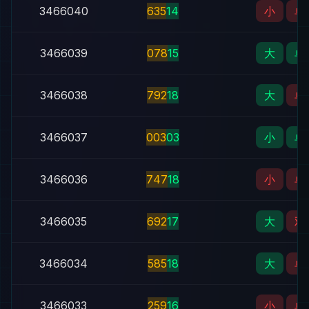
3466040
6
3
5
14
小
单
3466039
0
7
8
15
大
单
3466038
7
9
2
18
大
单
3466037
0
0
3
03
小
单
3466036
7
4
7
18
小
单
3466035
6
9
2
17
大
双
3466034
5
8
5
18
大
单
3466033
2
5
9
16
小
单