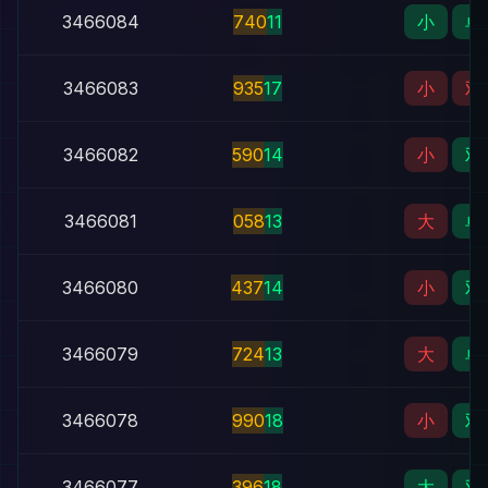
3466084
7
4
0
11
小
单
3466083
9
3
5
17
小
双
3466082
5
9
0
14
小
双
3466081
0
5
8
13
大
单
3466080
4
3
7
14
小
双
3466079
7
2
4
13
大
单
3466078
9
9
0
18
小
双
3466077
3
9
6
18
大
双