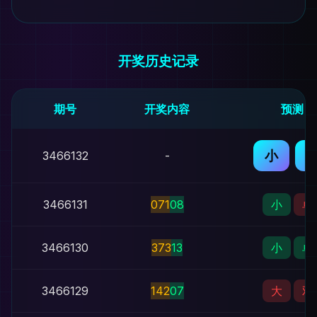
开奖历史记录
期号
开奖内容
预测
小
3466132
-
3466131
0
7
1
08
小
单
3466130
3
7
3
13
小
单
3466129
1
4
2
07
大
双