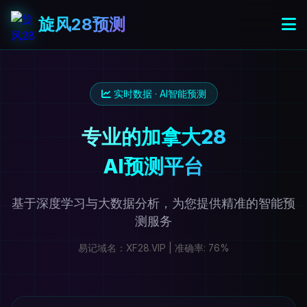
旋风28预测
实时数据 · AI智能预测
专业的加拿大28
AI预测平台
基于深度学习与大数据分析，为您提供精准的智能预
测服务
易记域名：XF28.VIP | 准确率: 76%