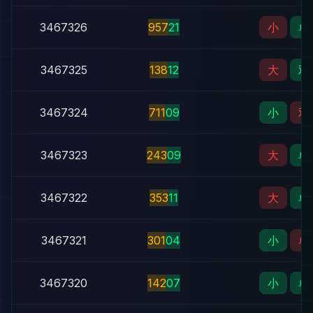
3467326
9
5
7
21
小
单
3467325
1
3
8
12
大
双
3467324
7
1
1
09
小
双
3467323
2
4
3
09
大
单
3467322
3
5
3
11
大
单
3467321
3
0
1
04
小
单
3467320
1
4
2
07
小
单