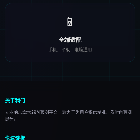
📱
全端适配
手机、平板、电脑通用
关于我们
专业的加拿大28AI预测平台，致力于为用户提供精准、及时的预测
服务。
快速链接