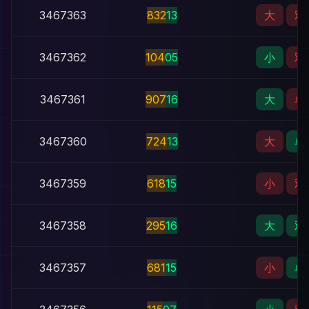
3467363
8
3
2
13
大
双
3467362
1
0
4
05
小
双
3467361
9
0
7
16
大
单
3467360
7
2
4
13
大
单
3467359
6
1
8
15
小
双
3467358
2
9
5
16
大
双
3467357
6
8
1
15
小
单