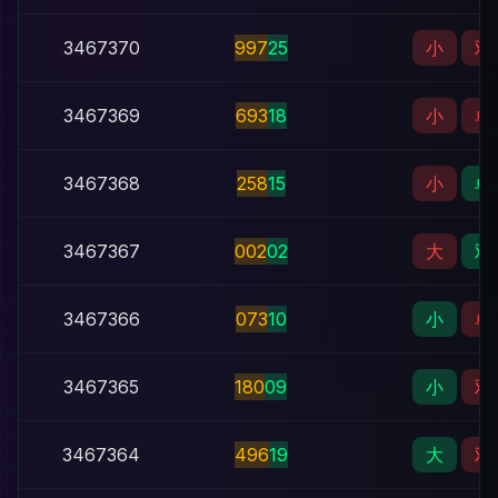
3467370
9
9
7
25
小
双
3467369
6
9
3
18
小
单
3467368
2
5
8
15
小
单
3467367
0
0
2
02
大
双
3467366
0
7
3
10
小
单
3467365
1
8
0
09
小
双
3467364
4
9
6
19
大
双