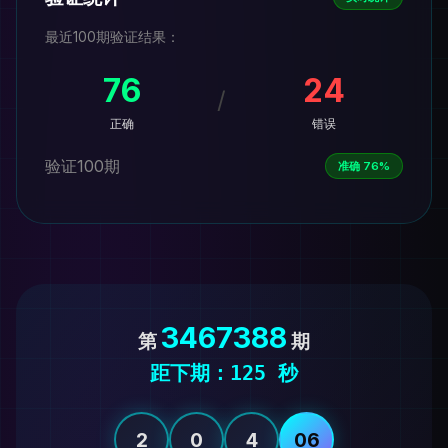
最近100期验证结果：
76
24
/
正确
错误
验证100期
准确 76%
3467388
第
期
距下期：
123
秒
2
0
4
06