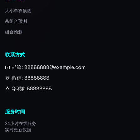
大小单双预测
杀组合预测
组合预测
联系方式
📧 邮箱: 88888888@example.com
💬 微信: 88888888
🐧 QQ群: 88888888
服务时间
24小时在线服务
实时更新数据