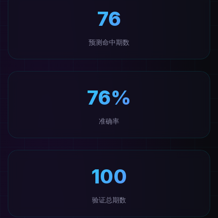
76
预测命中期数
76%
准确率
100
验证总期数