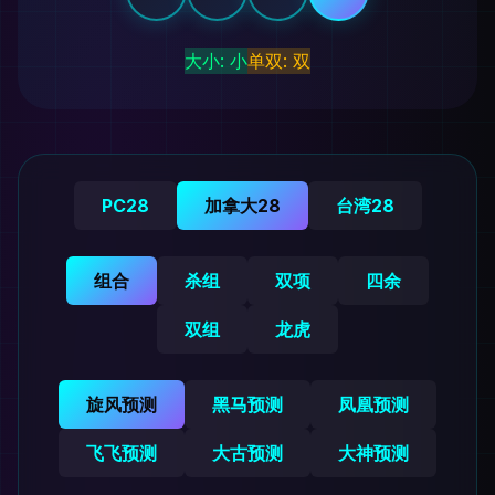
大小: 小
单双: 双
PC28
加拿大28
台湾28
组合
杀组
双项
四余
双组
龙虎
旋风预测
黑马预测
凤凰预测
飞飞预测
大古预测
大神预测