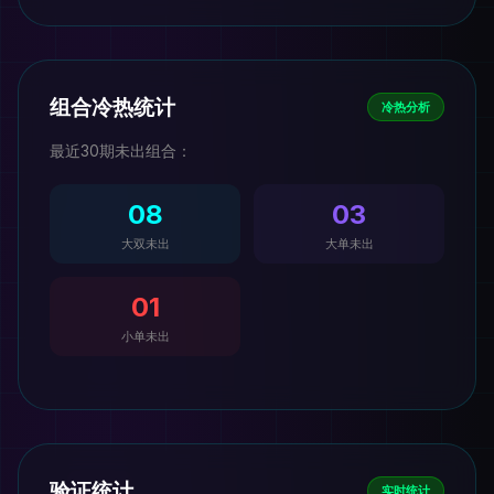
组合冷热统计
冷热分析
最近30期未出组合：
08
03
大双未出
大单未出
01
小单未出
验证统计
实时统计