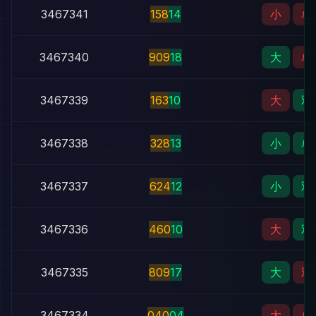
3467341
1
5
8
14
小
单
3467340
9
0
9
18
大
单
3467339
1
6
3
10
大
双
3467338
3
2
8
13
小
单
3467337
6
2
4
12
小
双
3467336
4
6
0
10
大
双
3467335
8
0
9
17
大
双
3467334
0
4
0
04
大
单