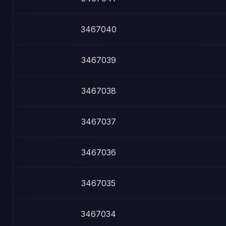
3467040
3467039
3467038
3467037
3467036
3467035
3467034