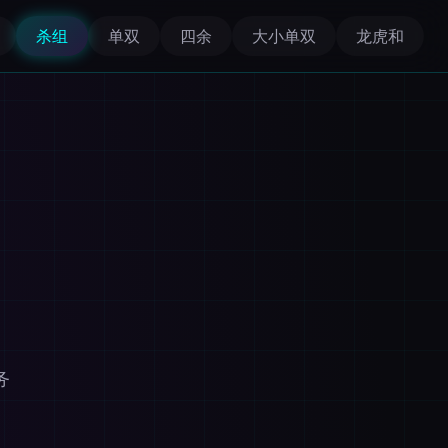
杀组
单双
四余
大小单双
龙虎和
务