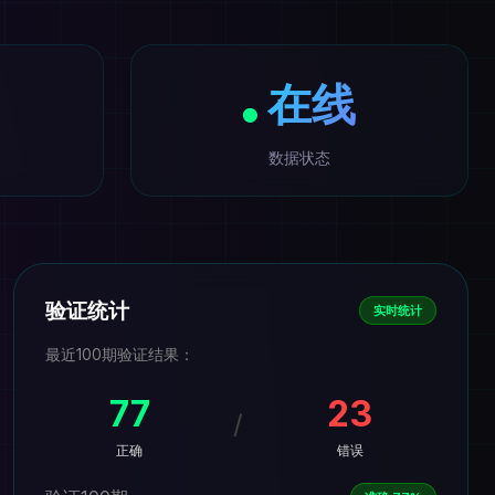
在线
数据状态
验证统计
实时统计
最近100期验证结果：
77
23
/
正确
错误