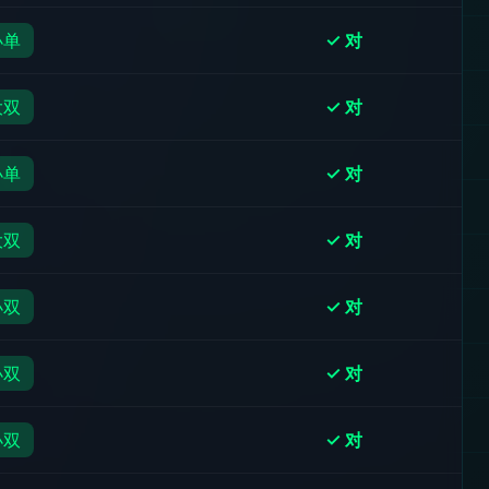
小单
✓ 对
大双
✓ 对
小单
✓ 对
大双
✓ 对
小双
✓ 对
小双
✓ 对
小双
✓ 对