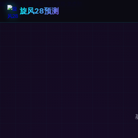
组合
杀组
单双
四余
大小单双
龙虎和
旋风28预测