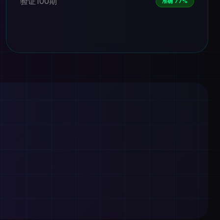
验证100期
准确 77%