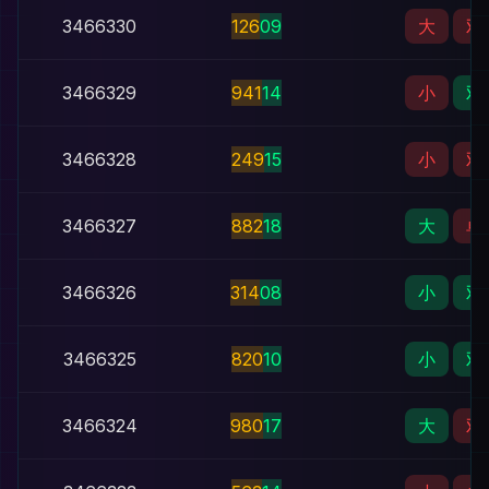
3466330
1
2
6
09
大
双
3466329
9
4
1
14
小
双
3466328
2
4
9
15
小
双
3466327
8
8
2
18
大
单
3466326
3
1
4
08
小
双
3466325
8
2
0
10
小
双
3466324
9
8
0
17
大
双