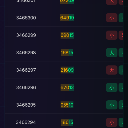
3466301
0
7
2
09
大
双
3466300
6
4
9
19
小
单
3466299
6
9
0
15
小
双
3466298
1
6
8
15
大
单
3466297
2
1
6
09
大
单
3466296
6
7
0
13
小
单
3466295
0
5
5
10
小
双
3466294
1
8
6
15
小
单