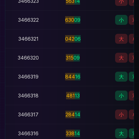
3466323
5
6
3
14
小
单
3466322
6
3
0
09
小
双
3466321
0
4
2
06
大
单
3466320
3
1
5
09
大
双
3466319
8
4
4
16
大
双
3466318
4
8
1
13
小
双
3466317
2
8
4
14
小
单
3466316
3
3
8
14
大
双