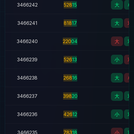
3466242
5
2
8
15
大
单
3466241
8
1
8
17
大
双
3466240
2
2
0
04
大
双
3466239
5
2
6
13
小
双
3466238
2
6
8
16
大
单
3466237
3
9
8
20
大
双
3466236
4
2
6
12
小
双
3466235
7
8
3
18
小
双