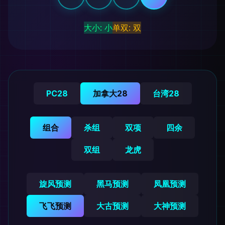
大小: 小
单双: 双
PC28
加拿大28
台湾28
组合
杀组
双项
四余
双组
龙虎
旋风预测
黑马预测
凤凰预测
飞飞预测
大古预测
大神预测