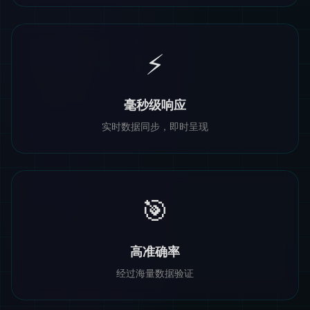
⚡
毫秒级响应
实时数据同步，即时呈现
🎯
高准确率
经过海量数据验证