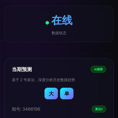
在线
数据状态
当期预测
AI推荐
基于 2 号算法，深度分析历史数据趋势
大
单
期号: 3466196
算法2