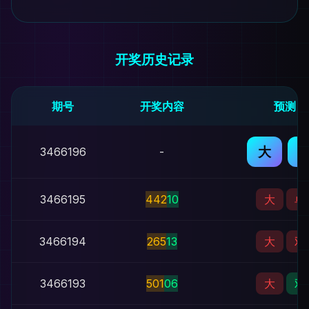
开奖历史记录
期号
开奖内容
预测
大
3466196
-
3466195
4
4
2
10
大
单
3466194
2
6
5
13
大
双
3466193
5
0
1
06
大
双