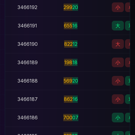
3466192
2
9
9
20
小
单
3466191
6
5
5
16
大
双
3466190
8
2
2
12
大
单
3466189
1
9
8
18
小
单
3466188
5
6
9
20
小
双
3466187
8
6
2
16
小
双
3466186
7
0
0
07
小
单