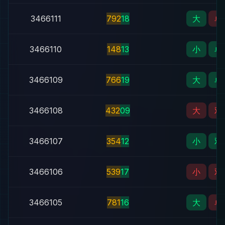
3466111
7
9
2
18
大
单
3466110
1
4
8
13
小
单
3466109
7
6
6
19
大
单
3466108
4
3
2
09
大
双
3466107
3
5
4
12
小
双
3466106
5
3
9
17
小
双
3466105
7
8
1
16
大
单