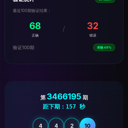
最近100期验证结果：
68
32
/
正确
错误
验证100期
准确 68%
3466195
第
期
距下期：
156
秒
4
4
2
10