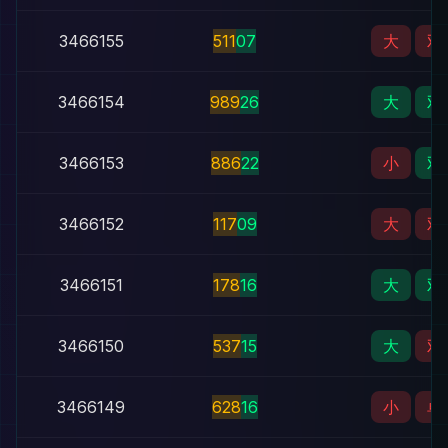
3466155
5
1
1
07
大
双
3466154
9
8
9
26
大
双
3466153
8
8
6
22
小
双
3466152
1
1
7
09
大
双
3466151
1
7
8
16
大
双
3466150
5
3
7
15
大
双
3466149
6
2
8
16
小
单