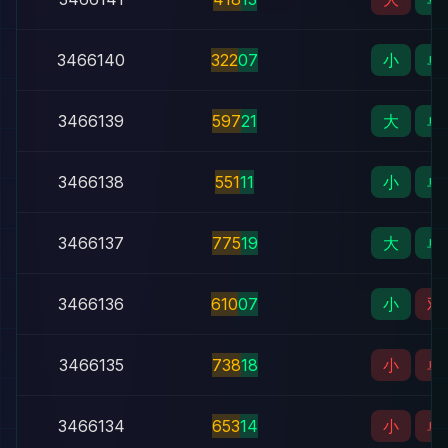
3466140
3
2
2
07
小
单
3466139
5
9
7
21
大
单
3466138
5
5
1
11
小
单
3466137
7
7
5
19
大
单
3466136
6
1
0
07
小
双
3466135
7
3
8
18
小
单
3466134
6
5
3
14
小
单